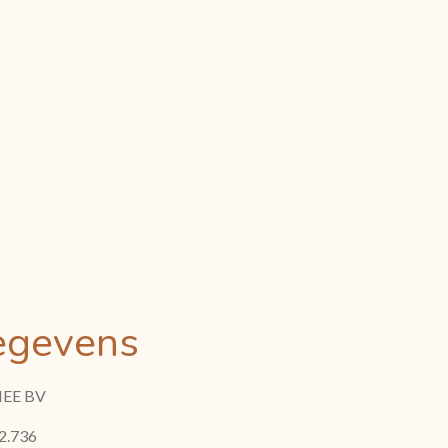
egevens
EE BV
2.736