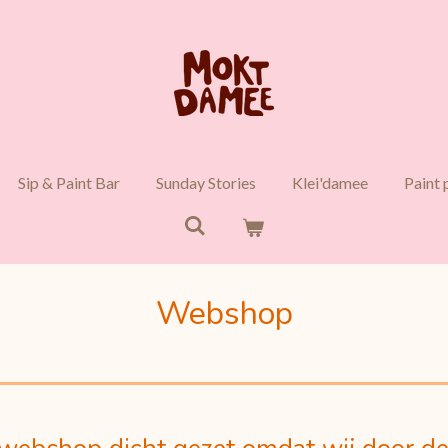
Sip & Paint Bar
Sunday Stories
Klei'damee
Paint 
Webshop