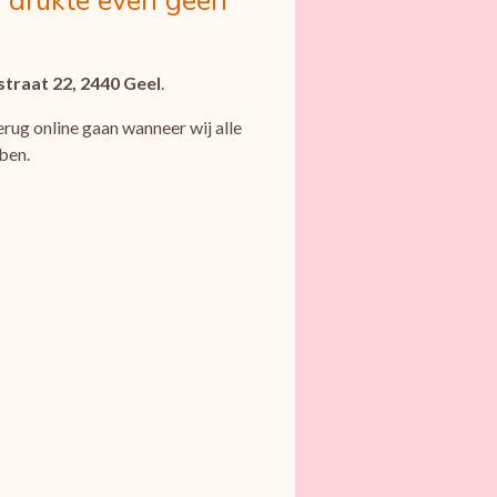
 drukte even geen
straat 22, 2440 Geel
.
rug online gaan wanneer wij alle
ben.