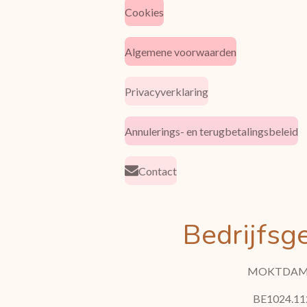
Cookies
Algemene voorwaarden
Privacyverklaring
Annulerings- en terugbetalingsbeleid
Contact
Bedrijfsg
MOKTDAM
BE1024.11