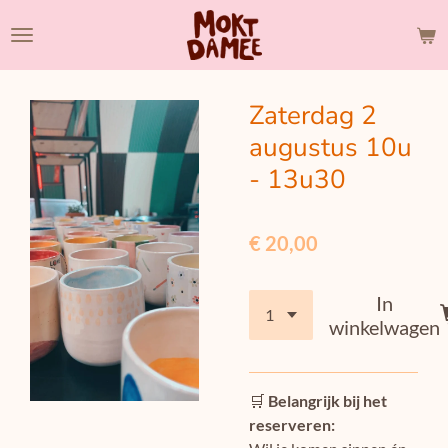
Ga
direct
naar
de
Zaterdag 2
hoofdinhoud
augustus 10u
- 13u30
€ 20,00
In
winkelwagen
🛒
Belangrijk bij het
reserveren: