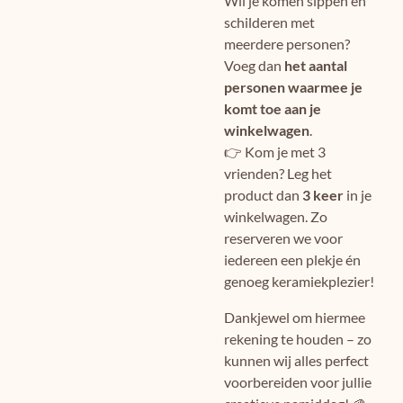
Wil je komen sippen én
schilderen met
meerdere personen?
Voeg dan
het aantal
personen waarmee je
komt toe aan je
winkelwagen
.
👉 Kom je met 3
vrienden? Leg het
product dan
3 keer
in je
winkelwagen. Zo
reserveren we voor
iedereen een plekje én
genoeg keramiekplezier!
Dankjewel om hiermee
rekening te houden – zo
kunnen wij alles perfect
voorbereiden voor jullie