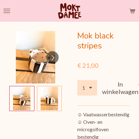
Ga
direct
naar
de
Mok black
hoofdinhoud
stripes
€ 21,00
In
winkelwagen
☺︎
Vaatwasserbestendig
☺︎
Oven- en
microgolfoven
bestendig