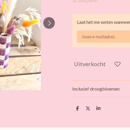
Laat het me weten wanneer 
Uitverkocht
Inclusief droogbloemen
D
D
S
e
e
h
l
e
a
e
l
r
n
e