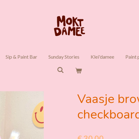
Sip & Paint Bar
Sunday Stories
Klei'damee
Paint 
Vaasje br
checkboar
€ 30,00