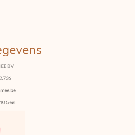
egevens
EE BV
2.736
amee.be
40 Geel