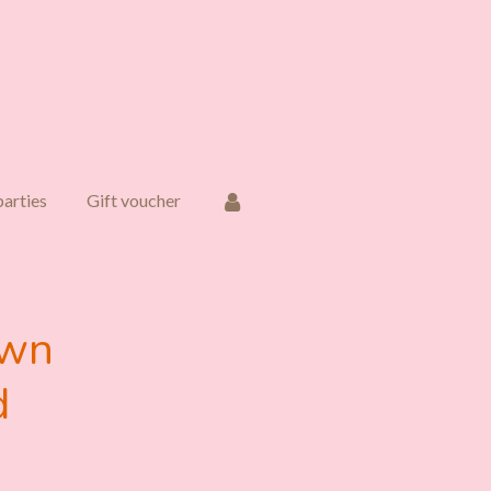
parties
Gift voucher
own
d