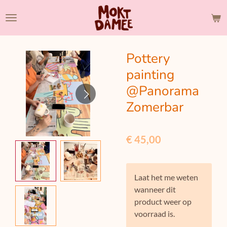
Ga
direct
naar
de
Pottery
hoofdinhoud
painting
@Panorama
Zomerbar
€ 45,00
Laat het me weten
wanneer dit
product weer op
voorraad is.