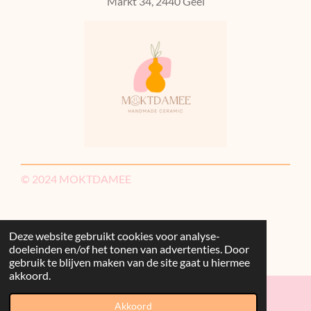
Markt 34, 2440 Geel
© 2024 MOKTDAMEE
Deze website gebruikt cookies voor analyse-
doeleinden en/of het tonen van advertenties. Door
gebruik te blijven maken van de site gaat u hiermee
akkoord.
Akkoord
E-mailadres
Kaart