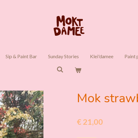
Sip & Paint Bar
Sunday Stories
Klei'damee
Paint 
Mok straw
€ 21,00