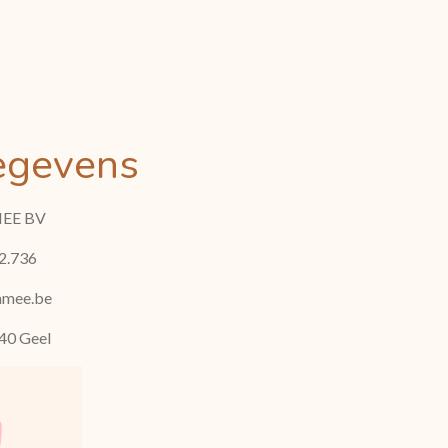
egevens
EE BV
2.736
amee.be
40 Geel