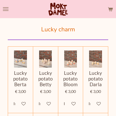
Ga
direct
naar
de
Lucky charm
hoofdinhoud
Lucky
Lucky
Lucky
Lucky
potato
potato
potato
potato
Berta
Betty
Bloom
Darla
€ 3,00
€ 3,00
€ 3,00
€ 3,00
In winkelwagen
In winkelwagen
In winkelwagen
In winkelwage