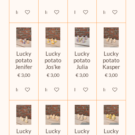
In winkelwagen
In winkelwagen
In winkelwagen
In winkelwage
Lucky
Lucky
Lucky
Lucky
potato
potato
potato
potato
Jenifer
Jos’ke
Julia
Kasper
€ 3,00
€ 3,00
€ 3,00
€ 3,00
In winkelwagen
In winkelwagen
In winkelwagen
In winkelwage
Lucky
Lucky
Lucky
Lucky